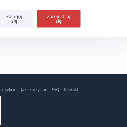
Zaloguj
Zarejestruj
się
się
projekcie
Jak skorzystać
FAQ
Kontakt