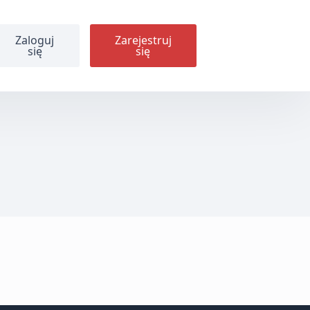
Zaloguj
Zarejestruj
się
się