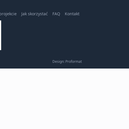
projekcie
Jak skorzystać
FAQ
Kontakt
Design: Proformat