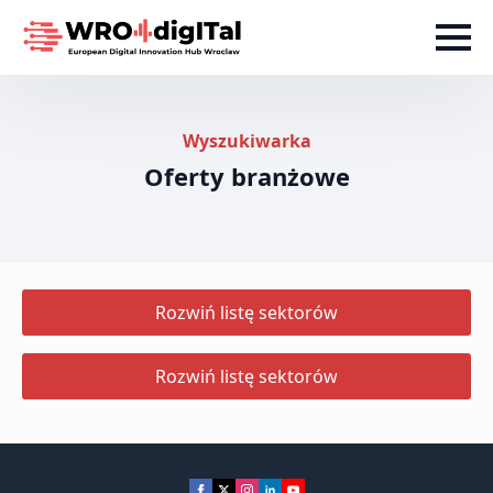
Wyszukiwarka
Oferty branżowe
Rozwiń listę sektorów
Rozwiń listę sektorów