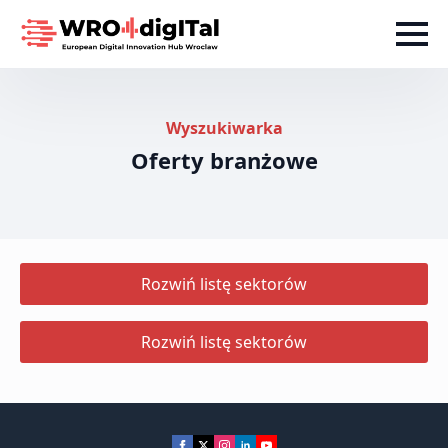
Wyszukiwarka
Oferty branżowe
Rozwiń listę sektorów
Rozwiń listę sektorów