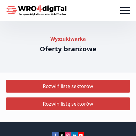
Wyszukiwarka
Oferty branżowe
Rozwiń listę sektorów
Rozwiń listę sektorów