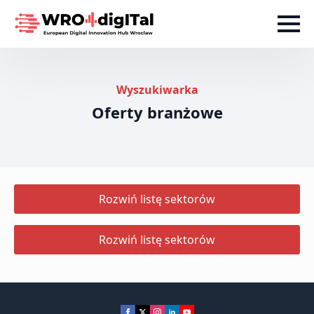
Wyszukiwarka
Oferty branżowe
Rozwiń listę sektorów
Rozwiń listę sektorów