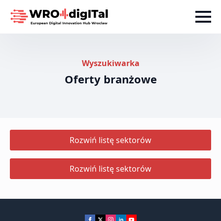
Wyszukiwarka
Oferty branżowe
Rozwiń listę sektorów
Rozwiń listę sektorów