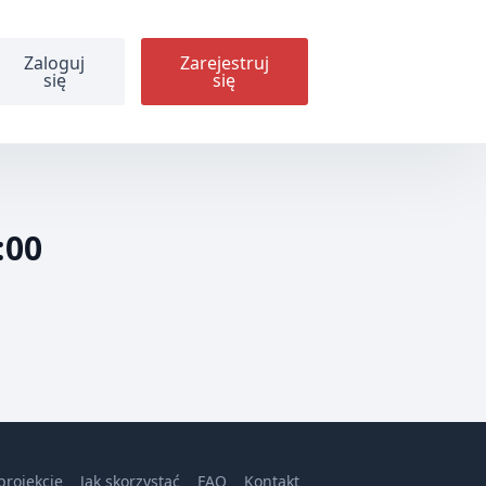
Zaloguj
Zarejestruj
się
się
:00
projekcie
Jak skorzystać
FAQ
Kontakt