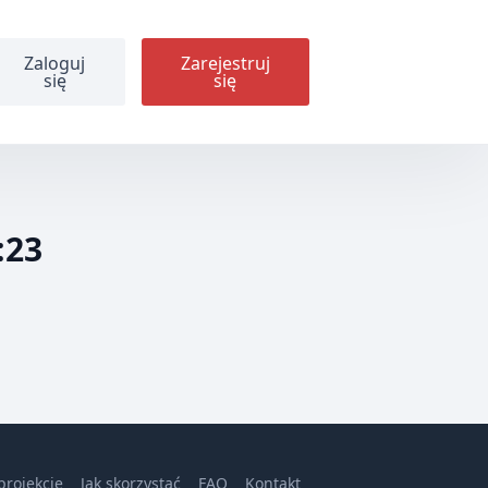
Zaloguj
Zarejestruj
się
się
:23
projekcie
Jak skorzystać
FAQ
Kontakt