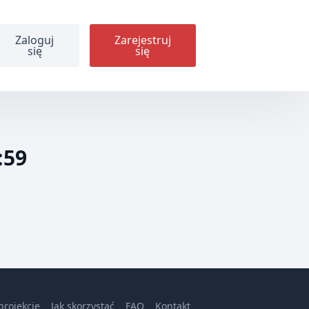
Zaloguj
Zarejestruj
się
się
:59
projekcie
Jak skorzystać
FAQ
Kontakt