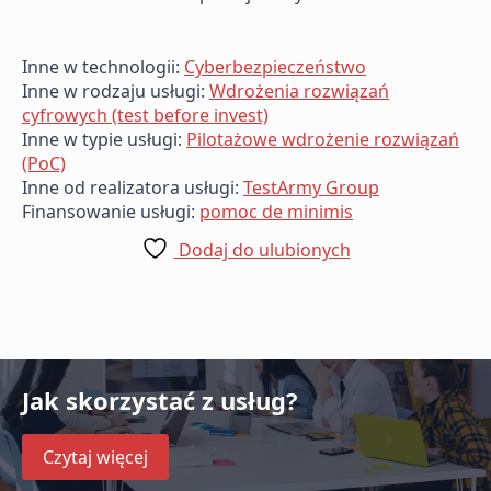
Inne w technologii:
Cyberbezpieczeństwo
Inne w rodzaju usługi:
Wdrożenia rozwiązań
cyfrowych (test before invest)
Inne w typie usługi:
Pilotażowe wdrożenie rozwiązań
(PoC)
Inne od realizatora usługi:
TestArmy Group
Finansowanie usługi:
pomoc de minimis
Dodaj do ulubionych
Jak skorzystać z usług?
Czytaj więcej