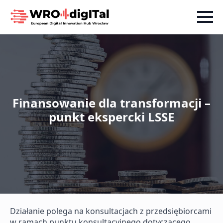
Finansowanie dla transformacji –
punkt ekspercki LSSE
Działanie polega na konsultacjach z przedsiębiorcami
w ramach punktu konsultacyjnego dotyczącego