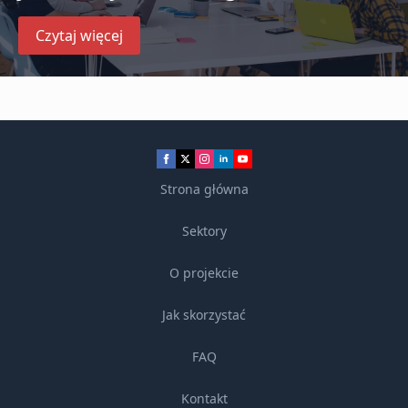
Czytaj więcej
Strona główna
Sektory
O projekcie
Jak skorzystać
FAQ
Kontakt