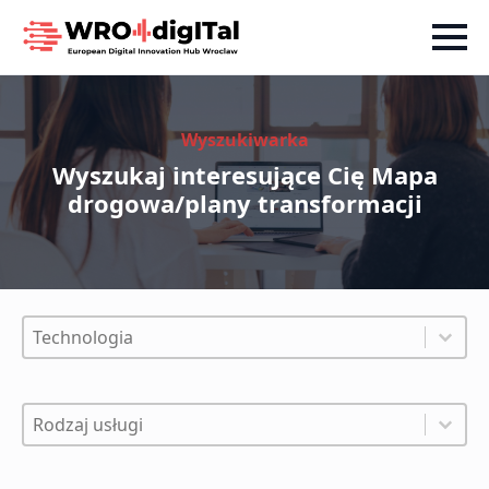
Wyszukiwarka
Wyszukaj interesujące Cię Mapa
drogowa/plany transformacji
Filtry - Technologia
Select content
Select content
Filtry - Rodzaj usługi
Select content
Select content