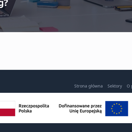
g?
Strona główna
Sektory
O 