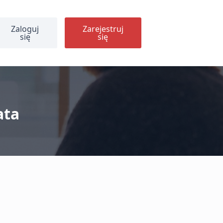
Zaloguj
Zarejestruj
się
się
ata