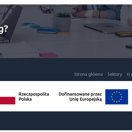
g?
Strona główna
Sektory
O 