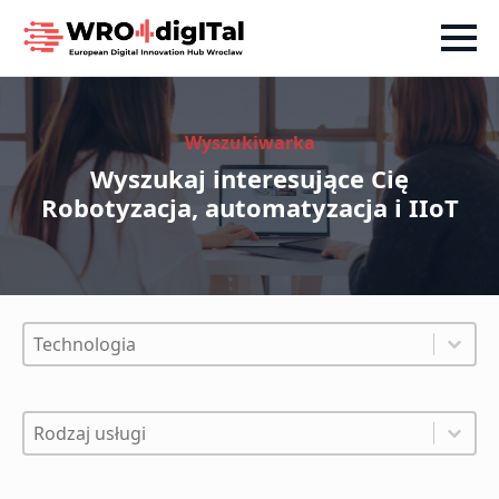
Wyszukiwarka
Wyszukaj interesujące Cię
Robotyzacja, automatyzacja i IIoT
Filtry - Technologia
Select content
Select content
Filtry - Rodzaj usługi
Select content
Select content